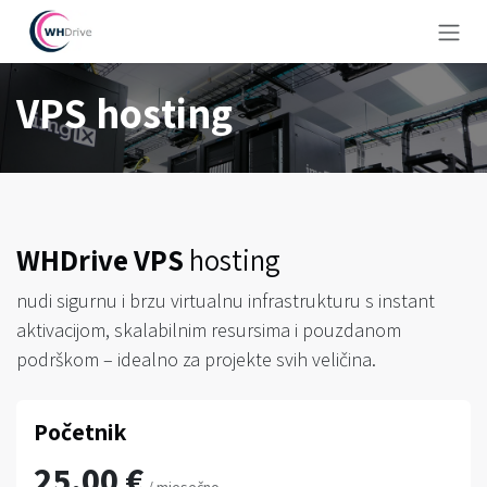
Skip to Content
VPS hosting
WHDrive
VPS
hosting
nudi sigurnu i brzu virtualnu infrastrukturu s instant
aktivacijom, skalabilnim resursima i pouzdanom
podrškom – idealno za projekte svih veličina.
Početnik
25.00 €